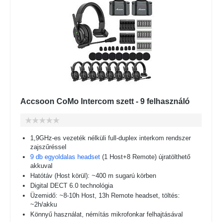
Accsoon CoMo Intercom szett - 9 felhasználó
1,9GHz-es vezeték nélküli full-duplex interkom rendszer
zajszűréssel
9 db egyoldalas headset
(1 Host+8 Remote) újratölthető
akkuval
Hatótáv (Host körül): ~400 m sugarú körben
Digital DECT 6.0 technológia
Üzemidő: ~8-10h Host, 13h Remote headset, töltés:
~2h/akku
Könnyű használat, némítás mikrofonkar felhajtásával