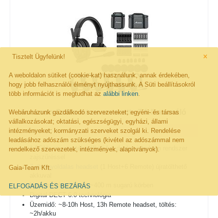
×
Tisztelt Ügyfelünk!
A weboldalon sütiket (cookie-kat) használunk, annak érdekében,
hogy jobb felhasználói élményt nyújthassunk. A Süti beállításokról
több információt is megtudhat az
alábbi linken
.
Accsoon CoMo Intercom szett - 7 felhasználó
Webáruházunk gazdálkodó szervezeteket; egyéni- és társas
vállalkozásokat; oktatási, egészségügyi, egyházi, állami
intézményeket; kormányzati szerveket szolgál ki. Rendelése
leadásához adószám szükséges (kivétel az adószámmal nem
1,9GHz-es vezeték nélküli full-duplex interkom rendszer
rendelkező szervezetek, intézmények, alapítványok).
zajszűréssel
7 db egyoldalas headset
(1 Host+6 Remote) újratölthető
Gaia-Team Kft.
akkuval
Hatótáv (Host körül): ~400 m sugarú körben
ELFOGADÁS ÉS BEZÁRÁS
Digital DECT 6.0 technológia
Üzemidő: ~8-10h Host, 13h Remote headset, töltés:
~2h/akku