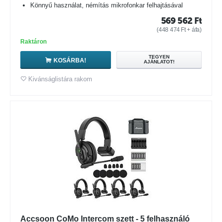
Könnyű használat, némítás mikrofonkar felhajtásával
569 562
Ft
(
448 474
Ft
+ áfa)
Raktáron
TEGYEN
KOSÁRBA!
AJÁNLATOT!
Kivánságlistára rakom
Accsoon CoMo Intercom szett - 5 felhasználó