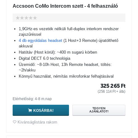
Accsoon CoMo Intercom szett - 4 felhasználó
1,9GHz-es vezeték nélküli full-duplex interkom rendszer
zajszűréssel
4 db egyoldalas headset
(1 Host+3 Remote) újratölthető
akkuval
Hatótáv (Host körül): ~400 m sugarú körben
Digital DECT 6.0 technológia
Üzemidő: ~8-10h Host, 13h Remote headset, töltés:
~2h/akku
Könnyű használat, némítás mikrofonkar felhajtásával
325 265
Ft
(
256 114
Ft
+ áfa)
Elérhetőség: 4-8 m.nap
TEGYEN
KOSÁRBA!
AJÁNLATOT!
Kivánságlistára rakom