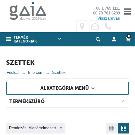
06 1 769 1111
06 70 701 6299
Visszahívás
0
TERMÉK
KATEGÓRIÁK
SZETTEK
Főoldal
Intercom
Szettek
ALKATEGÓRIA MENÜ
TERMÉKSZŰRŐ
Rendezés: Alapértelmezett