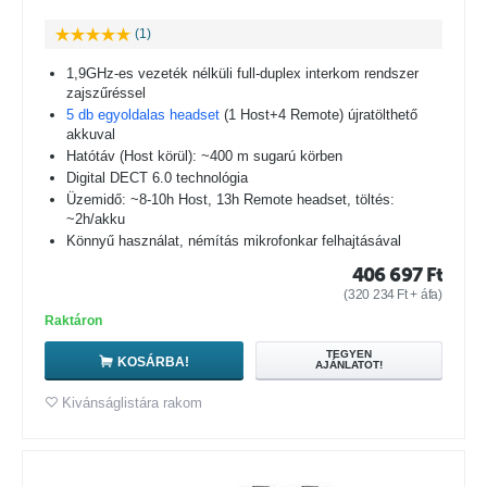
(1)
1,9GHz-es vezeték nélküli full-duplex interkom rendszer
zajszűréssel
5 db egyoldalas headset
(1 Host+4 Remote) újratölthető
akkuval
Hatótáv (Host körül): ~400 m sugarú körben
Digital DECT 6.0 technológia
Üzemidő: ~8-10h Host, 13h Remote headset, töltés:
~2h/akku
Könnyű használat, némítás mikrofonkar felhajtásával
406 697
Ft
(
320 234
Ft
+ áfa)
Raktáron
TEGYEN
KOSÁRBA!
AJÁNLATOT!
Kivánságlistára rakom