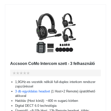
Accsoon CoMo Intercom szett - 3 felhasználó
1,9GHz-es vezeték nélküli full-duplex interkom rendszer
zajszűréssel
3 db egyoldalas headset
(1 Host+2 Remote) újratölthető
akkuval
Hatótáv (Host körül): ~400 m sugarú körben
Digital DECT 6.0 technológia
Üzemidő: ~8-10h Host, 13h Remote headset, töltés: