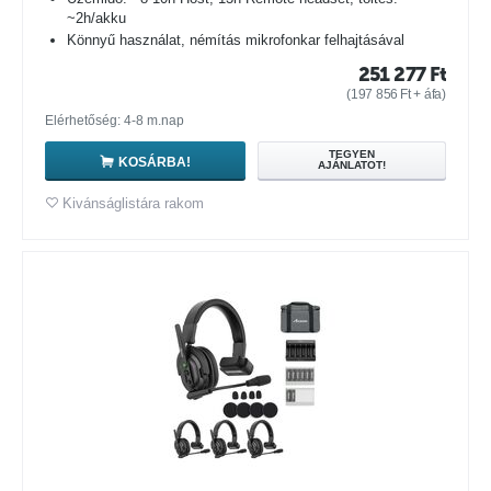
~2h/akku
Könnyű használat, némítás mikrofonkar felhajtásával
251 277
Ft
(
197 856
Ft
+ áfa)
Elérhetőség: 4-8 m.nap
TEGYEN
KOSÁRBA!
AJÁNLATOT!
Kivánságlistára rakom