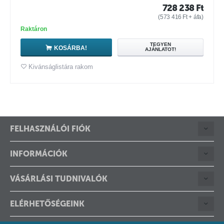
728 238
Ft
(
573 416
Ft
+ áfa)
Raktáron
TEGYEN
KOSÁRBA!
AJÁNLATOT!
Kivánságlistára rakom
FELHASZNÁLÓI FIÓK
INFORMÁCIÓK
VÁSÁRLÁSI TUDNIVALÓK
ELÉRHETŐSÉGEINK